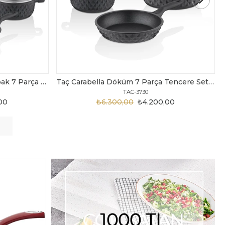
Taç Carabella Döküm 7 Parça Tencere Seti Siyah
Taç Master Cook Tombik 7 Parça Tencere Seti Gri
TAC-3820
,00
₺3.199,00
₺2.450,00