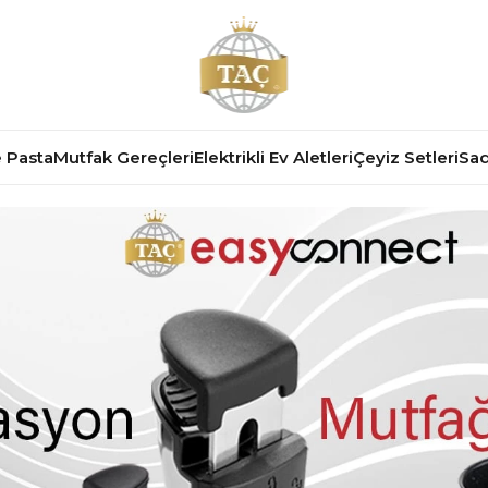
 Pasta
Mutfak Gereçleri
Elektrikli Ev Aletleri
Çeyiz Setleri
Sad