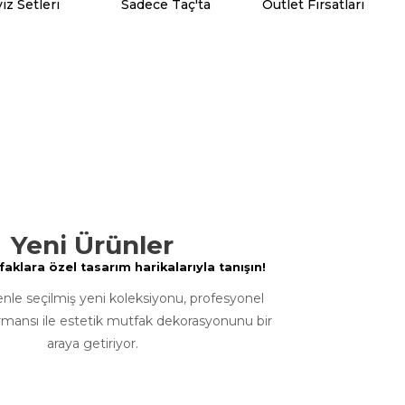
iz Setleri
Sadece Taç'ta
Outlet Fırsatları
Yeni Ürünler
klara özel tasarım harikalarıyla tanışın!
enle seçilmiş yeni koleksiyonu, profesyonel
rmansı ile estetik mutfak dekorasyonunu bir
araya getiriyor.