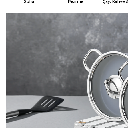
Sofra
Pişirme
Çay, Kahve 