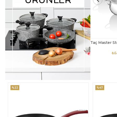
Taç Master Steel 10 Parça Çelik Tencere Seti
TAC-4869
₺5.850,00
₺3.900,00
₺4
%47
%18