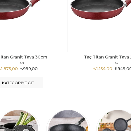
Titan Granit Tava 28cm
Taç Titan Granit Tava
TT-1147
TT-1146
₺1.154,00
₺949,00
₺1.124,00
₺899,0
KATEGORIYE GIT