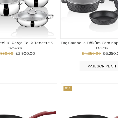
Taç Carabella Döküm Cam Kapak 7 Parça Tencere Seti Siyah
TAC-3817
TAC-3730
.350,00
₺3.250,00
₺6.300,00
₺4.200
KATEGORIYE GIT
%20