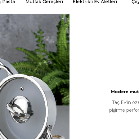
& Pasta
Mutfak Gereçleri
Elektrikli Ev Aletleri
Çey
Modern mutfa
Taç Ev'in öz
pişirme perfo