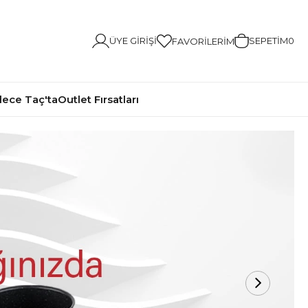
ÜYE GIRIŞI
SEPETIM
0
FAVORILERIM
ece Taç'ta
Outlet Fırsatları