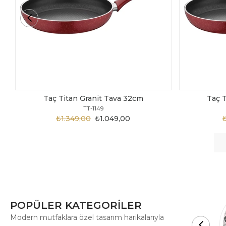
Taç Titan Granit Tava 30cm
Taç 
TT-1148
₺1.875,00
₺999,00
POPÜLER KATEGORİLER
Modern mutfaklara özel tasarım harikalarıyla