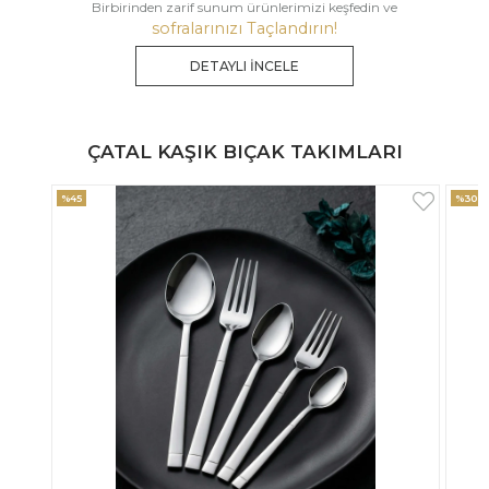
Birbirinden zarif sunum ürünlerimizi keşfedin ve
sofralarınızı Taçlandırın!
DETAYLI İNCELE
ÇATAL KAŞIK BIÇAK TAKIMLARI
%30
%33