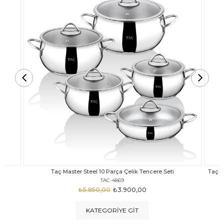
Taç Carabella Döküm Cam Kapak 7 Parça Tencere Seti Siyah
TAC-3817
₺4.350,00
₺3.250,00
KATEGORIYE GIT