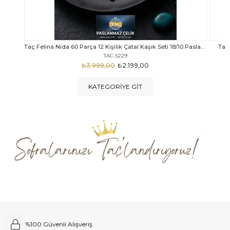
Taç Felina Nida 60 Parça 12 Kişilik Çatal Kaşık Seti 18/10 Paslanmaz Çelik
Taç Calista Tivoli 72 Parça 12 Kişilik Çatal Kaşık Bıçak Seti
Taç 
TAC-5040
₺4.289,00
₺2.999,00
KATEGORIYE GIT
%100 Güvenli Alışveriş