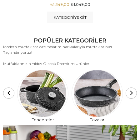
₺1.875,00
₺999,00
KATEGORIYE GIT
POPÜLER KATEGORİLER
Modern mutfaklara özel tasarım harikalarıyla mutfaklarınızı
Taçlandırıyoruz!
Mutfaklarınızın Yıldızı Olacak Premium Ürünler
T
Tencereler
Tavalar