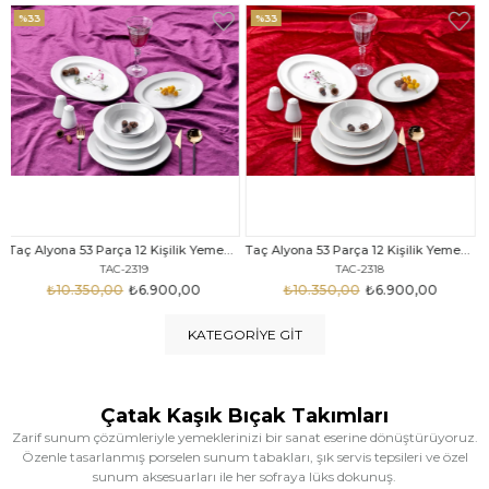
%33
%25
Taç Alyona 53 Parça 12 Kişilik Yemek Takımı Gold
Taç Eliza Alyona 53 Parça 12 Kişilik Yemek Takımı Platin
TAC-2318
TAC-2316
₺10.350,00
₺6.900,00
₺12.669,00
₺9.499,00
KATEGORIYE GIT
Çatak Kaşık Bıçak Takımları
Zarif sunum çözümleriyle yemeklerinizi bir sanat eserine dönüştürüyoruz.
Özenle tasarlanmış porselen sunum tabakları, şık servis tepsileri ve özel
sunum aksesuarları ile her sofraya lüks dokunuş.