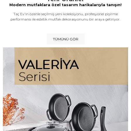
Modern mutfaklara özel tasarım harikalarıyla tanışın!
Taç Ev'in özenle seçilmiş yeni koleksiyonu, profesyonel pişirme
performansı ile estetik mutfak dekorasyonunu bir araya getiriyor.
TÜMÜNÜ GÖR