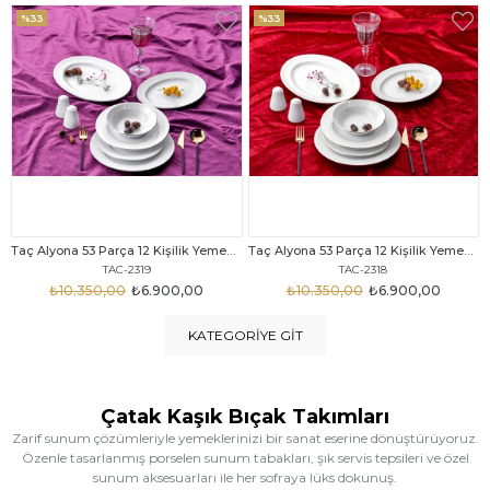
%33
%25
Taç Alyona 53 Parça 12 Kişilik Yemek Takımı Gold
Taç Eliza Alyona 53 Parça 12 Kişilik Yemek Takımı Platin
TAC-2318
TAC-2316
₺10.350,00
₺6.900,00
₺12.669,00
₺9.499,00
KATEGORIYE GIT
Çatak Kaşık Bıçak Takımları
Zarif sunum çözümleriyle yemeklerinizi bir sanat eserine dönüştürüyoruz.
Özenle tasarlanmış porselen sunum tabakları, şık servis tepsileri ve özel
sunum aksesuarları ile her sofraya lüks dokunuş.