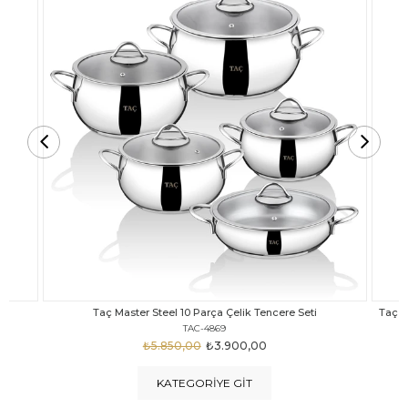
Taç Carabella Döküm Cam Kapak 7 Parça Tencere Seti Siyah
TAC-3817
₺4.350,00
₺3.250,00
KATEGORIYE GIT