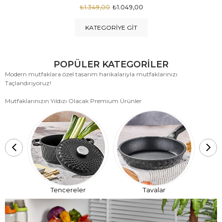
₺1.875,00
₺999,00
KATEGORIYE GIT
POPÜLER KATEGORİLER
Modern mutfaklara özel tasarım harikalarıyla mutfaklarınızı
Taçlandırıyoruz!
Mutfaklarınızın Yıldızı Olacak Premium Ürünler
T
Tencereler
Tavalar