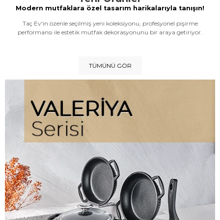
Modern mutfaklara özel tasarım harikalarıyla tanışın!
Taç Ev'in özenle seçilmiş yeni koleksiyonu, profesyonel pişirme
performansı ile estetik mutfak dekorasyonunu bir araya getiriyor.
TÜMÜNÜ GÖR