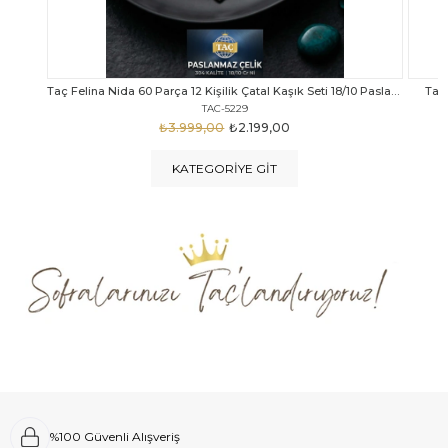
Taç Felina Nida 60 Parça 12 Kişilik Çatal Kaşık Seti 18/10 Paslanmaz Çelik
Taç Calista Tivoli 72 Parça 12 Kişilik Çatal Kaşık Bıçak Seti
Taç 
TAC-5040
₺4.289,00
₺2.999,00
KATEGORIYE GIT
%100 Güvenli Alışveriş