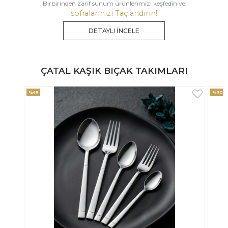
Birbirinden zarif sunum ürünlerimizi keşfedin ve
sofralarınızı Taçlandırın!
DETAYLI İNCELE
ÇATAL KAŞIK BIÇAK TAKIMLARI
%30
%33