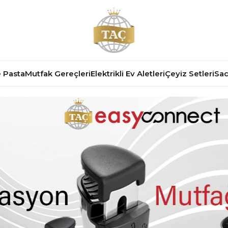
 Pasta
Mutfak Gereçleri
Elektrikli Ev Aletleri
Çeyiz Setleri
Sad