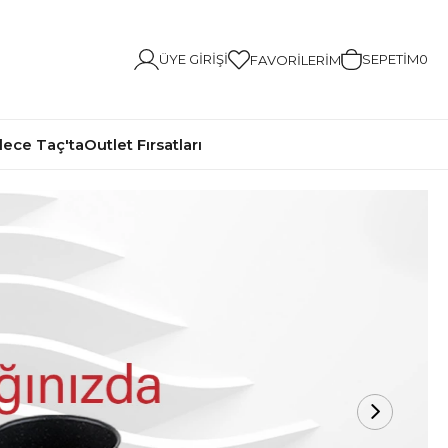
ÜYE GIRIŞI
SEPETIM
0
FAVORILERIM
ece Taç'ta
Outlet Fırsatları