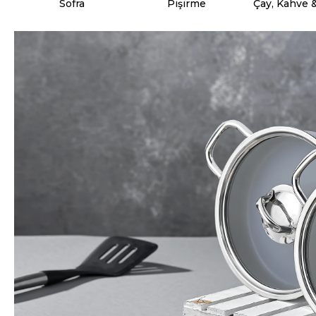
Sofra
Pişirme
Çay, Kahve 