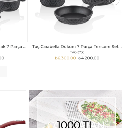
Taç Carabella Döküm 7 Parça Tencere Seti Siyah
Taç Master Cook Tombik 7 Parça Tencere Seti Gri
TAC-3820
,00
₺3.199,00
₺2.450,00