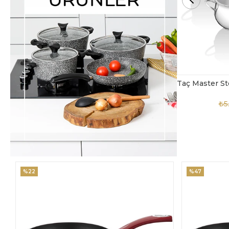
Taç Master Steel 10 Parça Çelik Tencere Seti
TAC-4869
₺5.850,00
₺3.900,00
₺
%47
%18