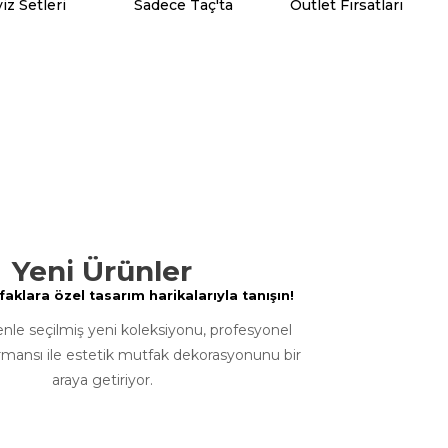
iz Setleri
Sadece Taç'ta
Outlet Fırsatları
Yeni Ürünler
klara özel tasarım harikalarıyla tanışın!
enle seçilmiş yeni koleksiyonu, profesyonel
rmansı ile estetik mutfak dekorasyonunu bir
araya getiriyor.