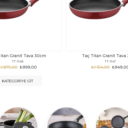
ç Titan Granit Tava 28cm
Taç Titan Granit T
TT-1147
TT-1146
₺1.154,00
₺949,00
₺1.124,00
₺89
KATEGORIYE GIT