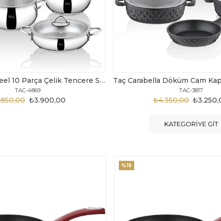
Taç Carabella Döküm Cam Kapak 7 Parça Tencere Seti Siyah
TAC-3817
TAC-3730
4.350,00
₺3.250,00
₺6.300,00
₺4.200
KATEGORIYE GIT
%20