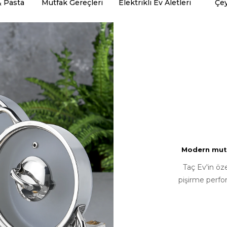
& Pasta
Mutfak Gereçleri
Elektrikli Ev Aletleri
Çey
Modern mutfa
Taç Ev'in öz
pişirme perfo