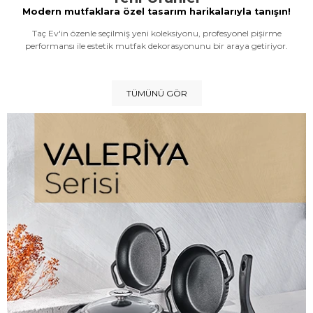
Modern mutfaklara özel tasarım harikalarıyla tanışın!
Taç Ev'in özenle seçilmiş yeni koleksiyonu, profesyonel pişirme
performansı ile estetik mutfak dekorasyonunu bir araya getiriyor.
TÜMÜNÜ GÖR