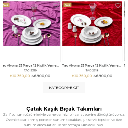
%33
%25
Taç Alyona 53 Parça 12 Kişilik Yemek Takımı Gold
Taç Eliza Alyona 53 Parça 12 Kişilik Yemek Takımı Platin
TAC-2318
TAC-2316
₺10.350,00
₺6.900,00
₺12.669,00
₺9.499,00
KATEGORIYE GIT
Çatak Kaşık Bıçak Takımları
Zarif sunum çözümleriyle yemeklerinizi bir sanat eserine dönüştürüyoruz.
Özenle tasarlanmış porselen sunum tabakları, şık servis tepsileri ve özel
sunum aksesuarları ile her sofraya lüks dokunuş.