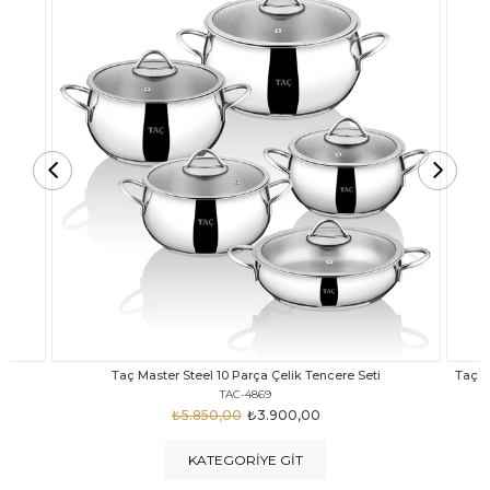
Taç Carabella Döküm Cam Kapak 7 Parça Tencere Seti Siyah
TAC-3817
₺4.350,00
₺3.250,00
KATEGORIYE GIT