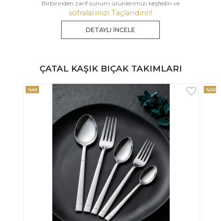
Birbirinden zarif sunum ürünlerimizi keşfedin ve
sofralarınızı Taçlandırın!
DETAYLI İNCELE
ÇATAL KAŞIK BIÇAK TAKIMLARI
%30
%33