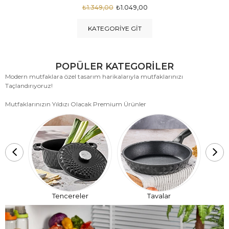
₺1.875,00
₺999,00
KATEGORIYE GIT
POPÜLER KATEGORİLER
Modern mutfaklara özel tasarım harikalarıyla mutfaklarınızı
Taçlandırıyoruz!
Mutfaklarınızın Yıldızı Olacak Premium Ürünler
T
Tencereler
Tavalar