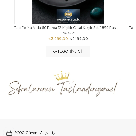
Taç Felina Nida 60 Parça 12 Kişilik Çatal Kaşık Seti 18/10 Paslanmaz Çelik
Taç Calista Tivoli 72 Parça 12 Kişilik Çatal Kaşık Bıçak Seti
Taç 
TAC-5040
₺4.289,00
₺2.999,00
KATEGORIYE GIT
%100 Güvenli Alışveriş